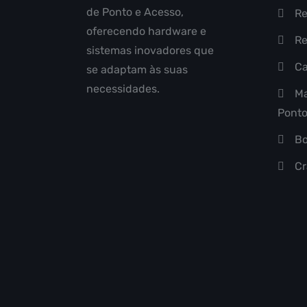
de Ponto e Acesso,
Re
oferecendo hardware e
Re
sistemas inovadores que
Ca
se adaptam às suas
necessidades.
Ma
Pont
Bo
Cr